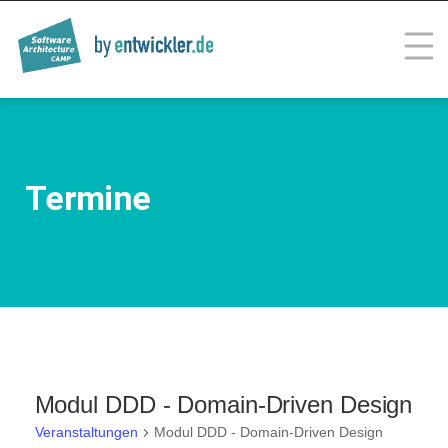
Skip
to
content
SOFTWARE ARCHITECTURE
Trainings for Professionals
CAMP
Termine
Modul DDD - Domain-Driven Design
Veranstaltungen
Modul DDD - Domain-Driven Design