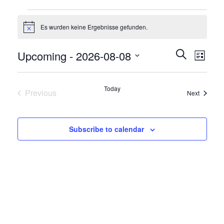
Veranstaltungen
Es wurden keine Ergebnisse gefunden.
Notice
Veranstalt
Verans
Upcoming
 - 
2026-08-08
Suche
List
Views
Search
Select
Naviga
and
date.
Today
Previous
Views
Veransta
Next
Veranstaltungen
Navigation
Subscribe to calendar