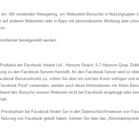
 ein. Wir verwenden Retargeting, um Webseiten-Besucher in Nutzergruppen zu
 auf anderen Webseiten oder in Apps mit personalisierter Werbung über unse
sse.
stleister bereitgestellt werden:
rodukte der Facebook Ireland Ltd., Hanover Reach, 5-7 Hanover Quay, Dublin
dung zu den Facebook-Servern herstellt. An den Facebook-Server wird so übe
cebook-Benutzerkonto zu, sofern Sie über ein solches Konto verfügen und da
acebook Pixel” verwenden, werden auch diese Informationen mit Ihrem Benutze
hrend des Besuchs unserer Webseite nicht bei Facebook eingeloggt oder kein
att.
 Privatsphäre bei Facebook finden Sie in den Datenschutzhinweisen von Fac
e Nutzung von Facebook geteilt haben, können Sie über das „Aktivitätenprotok