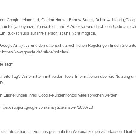
r Google Ireland Ltd, Gordon House, Barrow Street, Dublin 4. Irland („Google
ameter „anonymizeIp“ erweitert. Ihre IP-Adresse wird durch den Code ausschli
n Rückschluss auf Ihre Person ist uns nicht möglich.
oogle Analytics und den datenschutzrechtlichen Regelungen finden Sie unte
https://www.google.de/intl/de/policies/.
te Tag“
al Site Tag“. Wir ermitteln mit beiden Tools Informationen über die Nutzung 
ID.
en Einstellungen Ihres Google-Kundenkontos widersprochen werden
 https://support.google.com/analytics/answer/2838718
ie Interaktion mit von uns geschalteten Werbeanzeigen zu erfassen. Hierbei 