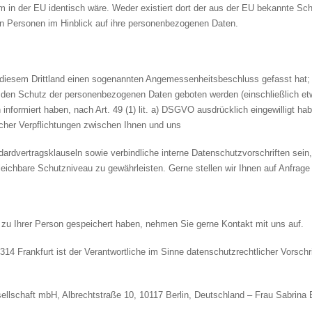
m in der EU identisch wäre. Weder existiert dort der aus der EU bekannte S
n Personen im Hinblick auf ihre personenbezogenen Daten.
 diesem Drittland einen sogenannten Angemessenheitsbeschluss gefasst hat;
den Schutz der personenbezogenen Daten geboten werden (einschließlich etw
 informiert haben, nach Art. 49 (1) lit. a) DSGVO ausdrücklich eingewilligt ha
aglicher Verpflichtungen zwischen Ihnen und uns
dvertragsklauseln sowie verbindliche interne Datenschutzvorschriften sein,
ichbare Schutzniveau zu gewährleisten. Gerne stellen wir Ihnen auf Anfrage 
r zu Ihrer Person gespeichert haben, nehmen Sie gerne Kontakt mit uns auf.
4 Frankfurt ist der Verantwortliche im Sinne datenschutzrechtlicher Vorschr
sellschaft mbH, Albrechtstraße 10, 10117 Berlin, Deutschland – Frau Sabrina