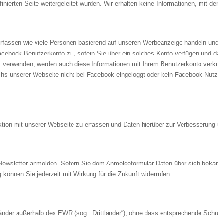
nierten Seite weitergeleitet wurden. Wir erhalten keine Informationen, mit den
rfassen wie viele Personen basierend auf unseren Werbeanzeige handeln und
cebook-Benutzerkonto zu, sofern Sie über ein solches Konto verfügen und da
 verwenden, werden auch diese Informationen mit Ihrem Benutzerkonto verknüpf
hs unserer Webseite nicht bei Facebook eingeloggt oder kein Facebook-Nutze
eraktion mit unserer Webseite zu erfassen und Daten hierüber zur Verbesserun
 Newsletter anmelden. Sofern Sie dem Anmeldeformular Daten über sich beka
 können Sie jederzeit mit Wirkung für die Zukunft widerrufen.
Länder außerhalb des EWR (sog. „Drittländer“), ohne dass entsprechende Sc