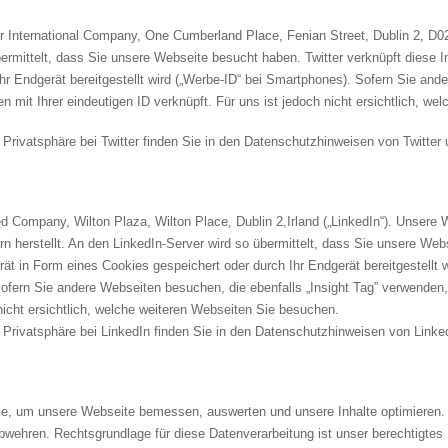
er International Company, One Cumberland Place, Fenian Street, Dublin 2, D02 
übermittelt, dass Sie unsere Webseite besucht haben. Twitter verknüpft diese I
hr Endgerät bereitgestellt wird („Werbe-ID“ bei Smartphones). Sofern Sie and
mit Ihrer eindeutigen ID verknüpft. Für uns ist jedoch nicht ersichtlich, w
rivatsphäre bei Twitter finden Sie in den Datenschutzhinweisen von Twitter un
ted Company, Wilton Plaza, Wilton Place, Dublin 2,Irland („LinkedIn“). Unsere 
rn herstellt. An den LinkedIn-Server wird so übermittelt, dass Sie unsere We
erät in Form eines Cookies gespeichert oder durch Ihr Endgerät bereitgestellt
Sofern Sie andere Webseiten besuchen, die ebenfalls „Insight Tag” verwenden,
nicht ersichtlich, welche weiteren Webseiten Sie besuchen.
Privatsphäre bei LinkedIn finden Sie in den Datenschutzhinweisen von Linked
ie, um unsere Webseite bemessen, auswerten und unsere Inhalte optimieren.
wehren. Rechtsgrundlage für diese Datenverarbeitung ist unser berechtigtes 