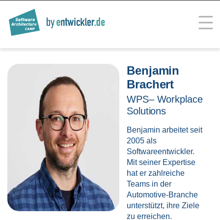
Skip
to
content
SOFTWARE ARCHITECTURE
Trainings for Professionals
CAMP
Benjamin
Brachert
WPS– Workplace
Solutions
Benjamin arbeitet seit
2005 als
Softwareentwickler.
Mit seiner Expertise
hat er zahlreiche
Teams in der
Automotive-Branche
unterstützt, ihre Ziele
zu erreichen.