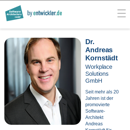
Skip
to
content
SOFTWARE ARCHITECTURE
Trainings for Professionals
CAMP
Dr.
Andreas
Kornstädt
Workplace
Solutions
GmbH
Seit mehr als 20
Jahren ist der
promovierte
Software-
Architekt
Andreas